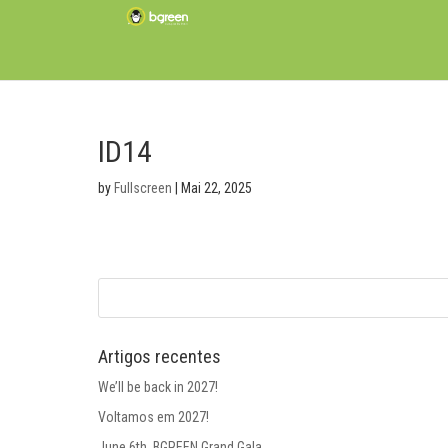
ID14
by
Fullscreen
|
Mai 22, 2025
Artigos recentes
We’ll be back in 2027!
Voltamos em 2027!
June 6th, BGREEN Grand Gala