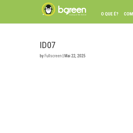
O QUE É?
COM
ID07
by
Fullscreen
|
Mai 22, 2025