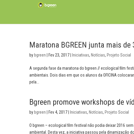
Maratona BGREEN junta mais de 
by
bgreen
|
Fev 23, 2017
|
Iniciativas
,
Notícias
,
Projeto Social
A segunda fase da maratona do bgreen // ecological film fes
ambientais. Dois dias em que os alunos da OFICINA colocaram
pela...
Bgreen promove workshops de víd
by
bgreen
|
Fev 4, 2017
|
Iniciativas
,
Notícias
,
Projeto Social
O bgreen – ecological film festival não podia deixar 2016 s
ambiental. Desta vez, a iniciativa passou pela dinamização