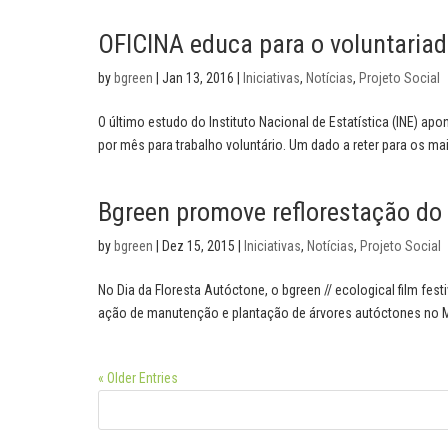
OFICINA educa para o voluntaria
by
bgreen
|
Jan 13, 2016
|
Iniciativas
,
Notícias
,
Projeto Social
O último estudo do Instituto Nacional de Estatística (INE) a
por mês para trabalho voluntário. Um dado a reter para os mai
Bgreen promove reflorestação do
by
bgreen
|
Dez 15, 2015
|
Iniciativas
,
Notícias
,
Projeto Social
No Dia da Floresta Autóctone, o bgreen // ecological film fes
ação de manutenção e plantação de árvores autóctones no Mo
« Older Entries