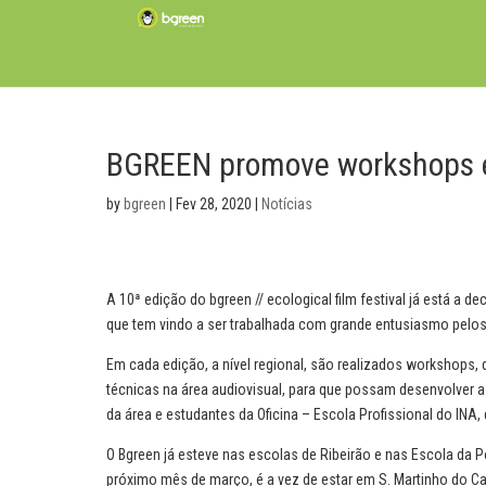
BGREEN promove workshops e
by
bgreen
|
Fev 28, 2020
|
Notícias
A 10ª edição do bgreen // ecological film festival já está a d
que tem vindo a ser trabalhada com grande entusiasmo pelo
Em cada edição, a nível regional, são realizados workshops, 
técnicas na área audiovisual, para que possam desenvolver a
da área e estudantes da Oficina – Escola Profissional do INA,
O Bgreen já esteve nas escolas de Ribeirão e nas Escola da P
próximo mês de março, é a vez de estar em S. Martinho do C