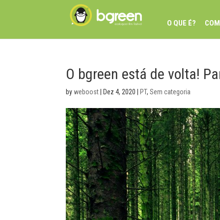
O QUE É?
COM
O bgreen está de volta! Pa
by
weboost
|
Dez 4, 2020
|
PT
,
Sem categoria